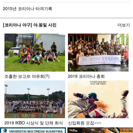
2015년 코리아나 타격기록
[코리아나 야구] 야.동및 사진
더보기
조촐한 보고르 야유회(?)
2019 코리아나 총회
2019 IKBO 시상식 및 단체 회식
신입회원 모집~~~