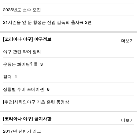
2025년도 선수 모집
21시즌을 앞 둔 황성근 신임 감독의 출사표 2편
[코리아나 야구] 야구정보
더보기
야구 관련 약어 정리
운동은 화이팅? !!!
3
웬떡
1
상황별 수비 포메이션
6
[추천]사회인야구 기초 훈련 동영상
[코리아나 야구] 공지사항
더보기
2017년 전반기 리그