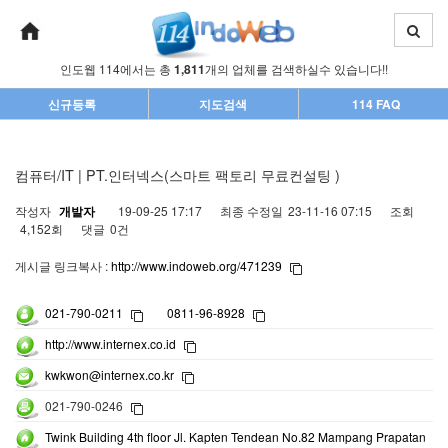
인도웹 114에서는 총
1,811
개의 업체를 검색하실수 있습니다!!
신규등록
지도검색
114 FAQ
컴퓨터/IT | PT.인터넥스(스마트 팩토리 무료컨설팅 )
작성자
개발자
19-09-25 17:17
최종 수정일
23-11-16 07:15
조회
4,152회
댓글
0건
게시글 링크복사 :
http://www.indoweb.org/471239
021-790-0211
0811-96-8928
http://www.internex.co.id
kwkwon@internex.co.kr
021-790-0246
Twink Building 4th floor Jl. Kapten Tendean No.82 Mampang Prapatan