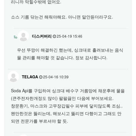
리니까 막힐수밖에 없어요.
소스 기름 닦는건 해줘야해요. 아니면 말안듣더라구요.
디스커버리
25-04-19 15:46
우선 뚜깡이 해결하긴 했는데, 싱크대로 흘려보내는 음식
물 관리를 해야할 것 같습니다. 정보 감사합니다.
TELAGA
25-04-16 10:39
Soda Api를 구입하여 싱크대 배수구 거름망에 채운후에 물을
(큰주전자한개정도 많이) 팔팔끓인 다음에 부어보세요.
창문환기, 마스크와 고무장갑필수 피부에 닿지않도록 조심..
왠만한것은 뚫리는데, 해보시고 뚫리면 다행이고 그래도 안
되면 전문가를 부르셔야 할 듯.