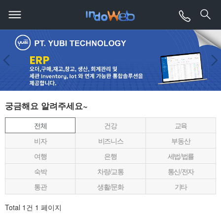
궁금해요 알려주세요~
전체
건강
교육
비자
비즈니스
부동산
여행
은행
세법/법률
숙박
차량/교통
통신/전자
통관
생활/문화
기타
Total 1건
1 페이지