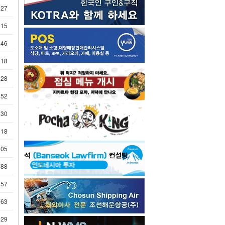
527
515
946
418
228
352
530
118
305
788
257
763
329