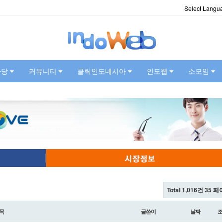
Select Langu
마당
커뮤니티
클릭인도네시아
인도웹
소모임
Total 1,016건
35 페
목
글쓴이
날짜