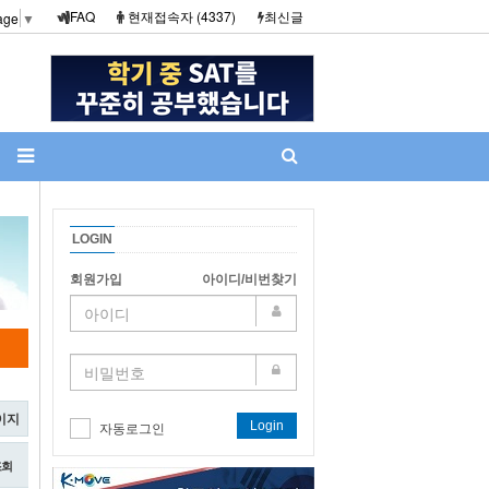
FAQ
현재접속자 (4337)
최신글
age
▼
LOGIN
회원가입
아이디/비번찾기
이지
Login
자동로그인
조회