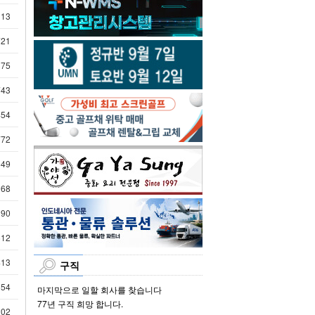
113
721
375
743
454
772
649
068
190
612
413
구직
354
마지막으로 일할 회사를 찾습니다
77년 구직 희망 합니다.
202