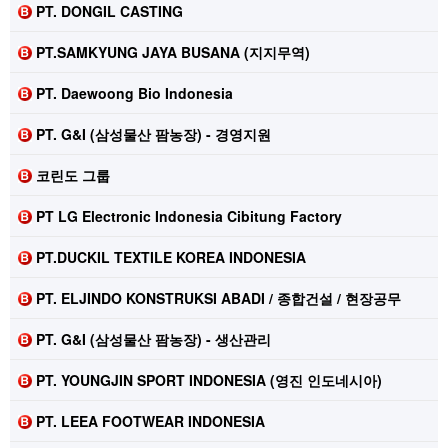
PT. DONGIL CASTING
PT.SAMKYUNG JAYA BUSANA (지지무역)
PT. Daewoong Bio Indonesia
PT. G&I (삼성물산 팜농장) - 경영지원
코린도 그룹
PT LG Electronic Indonesia Cibitung Factory
PT.DUCKIL TEXTILE KOREA INDONESIA
PT. ELJINDO KONSTRUKSI ABADI / 종합건설 / 현장공무
PT. G&I (삼성물산 팜농장) - 생산관리
PT. YOUNGJIN SPORT INDONESIA (영진 인도네시아)
PT. LEEA FOOTWEAR INDONESIA