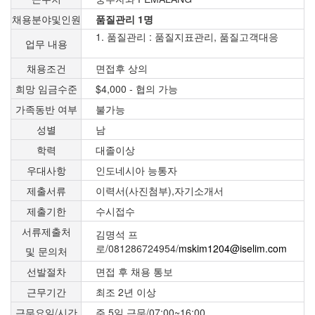
채용분야및인원
품질관리 1명
1. 품질관리 : 품질지표관리, 품질고객대응
업무 내용
채용조건
면접후 상의
희망 임금수준
$4,000 - 협의 가능
가족동반 여부
불가능
성별
남
학력
대졸이상
우대사항
인도네시아 능통자
제출서류
이력서(사진첨부),자기소개서
제출기한
수시접수
서류제출처
김명석 프
로/081286724954/
mskim1204@iselim.com
및 문의처
선발절차
면접 후 채용 통보
근무기간
최조 2년 이상
근무요일/시간
주 5일 근무/07:00~16:00