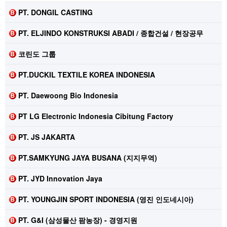
PT. DONGIL CASTING
PT. ELJINDO KONSTRUKSI ABADI / 종합건설 / 현장공무
코린도 그룹
PT.DUCKIL TEXTILE KOREA INDONESIA
PT. Daewoong Bio Indonesia
PT LG Electronic Indonesia Cibitung Factory
PT. JS JAKARTA
PT.SAMKYUNG JAYA BUSANA (지지무역)
PT. JYD Innovation Jaya
PT. YOUNGJIN SPORT INDONESIA (영진 인도네시아)
PT. G&I (삼성물산 팜농장) - 경영지원