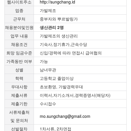
웹사이트주소
http://sungchang.id
업종
가발제조
근무처
중부자와 뿌르발링가
채용분야및인원
생산관리 2명
업무 내용
가발제조의 생산관리
채용조건
기숙사,정기휴가,근속수당
희망 임금수준
신입/경력에 따라 면접시 급여협의
가족동반 여부
가능
성별
남녀무관
학력
고등학교 졸업이상
우대사항
초보환영, 가발경력우대
제출서류
이력서,자기소개서,경력증명서(해당자)
제출기한
수시접수
서류제출처
mo.sungchang@gmail.com
및 문의처
선발절차
1차서류, 2차면접