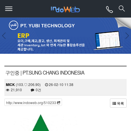
구인중 | PT.SUNG CHANG INDONESIA
MICK
(103.♡.206.90)
26-02-10 11:38
21,910
0건
http://www.indoweb.org/510233
목록