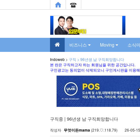
비즈니스
Moving
소식
Indoweb
>
구직 > 96년생 남 구직희망합니다
본 란은 구직하고자 하는 회원님을 위한 공간입니다.
구인광고는 동의없이 삭제되오니 구인게시판을 이용해
구직중 | 96년생 남 구직희망합니다
작성자
무엇이든mama
(219.♡.118.79)
26-05-15