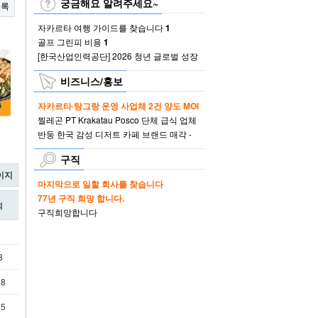
궁금해요 알려주세요~
목록
자카르타 여행 가이드를 찾습니다
1
골프 그린피 비용
1
[한국산업인력공단] 2026 청년 글로벌 성장
스토리 공모전 (~8/21)
비즈니스/홍보
자카르타·탕그랑 운영 사업체 2건 양도 MOI
끌라빠가딩 카페 매장 /…
찔레곤 PT Krakatau Posco 단체 급식 업체
1
모집 입찰 참여 …
반둥 한국 감성 디저트 카페 브랜드 매각 -
1
연매출 20억 이상
구직
이지
마지막으로 일할 회사를 찾습니다
77년 구직 희망 합니다.
회
구직희망합니다
1
3
88
65