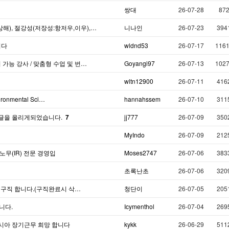
쌍대
26-07-28
87
상해), 절강성(저장성:항저우,이우),…
니나인
26-07-23
394
니다
wldnd53
26-07-17
116
어 가능 강사 / 맞춤형 수업 및 번…
Goyangi97
26-07-13
102
wltn12900
26-07-11
416
ironmental Sci…
hannahssem
26-07-10
311
글을 올리게되었습니다.
7
jj777
26-07-09
350
MyIndo
26-07-09
212
무(IR) 전문 경영입
Moses2747
26-07-06
383
초록난초
26-07-06
320
직 구직 합니다.(구직완료시 삭…
청단이
26-07-05
205
니다.
Icymenthol
26-07-04
269
시아 장기근무 희망 합니다
kykk
26-06-29
511