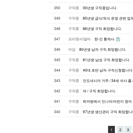
350
구직중
00년생 구직중입니다
349
구직중
85년생 급식/외식 운영 관련 업
348
구직중
86년생 구직 희망합니다.
347
프리랜서/알바
한-인 통역사
346
마감
80년생 남자 구직 희망합니다.
345
구직중
81년생-남성 구직 희망합니다.
344
구직중
40대 초반 남자 구직신청합니다
343
구직중
인도네시아 거주 / 34세 석사 졸 /
342
구직중
여 / 구직 희망합니다.
341
구직중
찌까랑에서 인니어/어린이 영어 
340
구직중
97년생 생산관리 구직 희망합
1
2
3