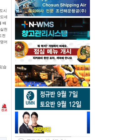
 도시
인도네
를 배
 실천
도전
 영어
 있습