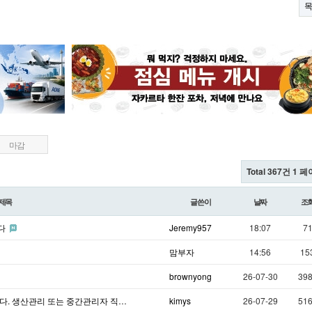
마감
Total 367건
1 페
제목
글쓴이
날짜
조
니다
Jeremy957
18:07
7
맘부자
14:56
15
brownyong
26-07-30
39
다. 생산관리 또는 중간관리자 직…
kimys
26-07-29
51