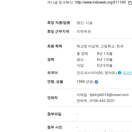
게시글 링크복사 :
http://www.indoweb.org/511100
희망 직종/업종
생산, 시설
희망 근무지역
지역무관
최종 학력
학교명 미입력, 고등학교, 한국
총 경력
8년 1개월
경력
생산
6년 1개월
식당
2년 0개월
외국어
인도네시아어(N), 영어(IL)
외국어
연령, 성별
1996 년생,
이메일 : tjddnjs6316@naver.com
연락처
연락처 : 0106-442-3231
첨부파일
-
첨부 사진
-