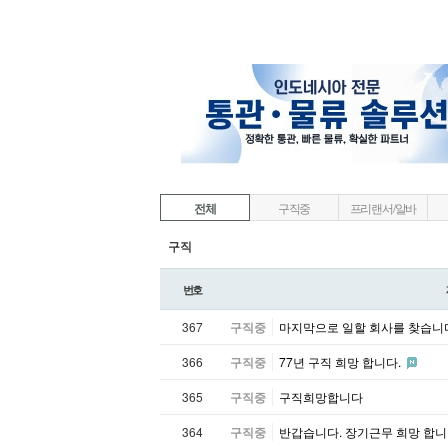
전체
구직중
프리랜서/알바
구직
번호
367
구직중
마지막으로 일할 회사를 찾습
366
구직중
77년 구직 희망 합니다.
365
구직중
구직희망합니다
364
구직중
반갑습니다. 장기근무 희망 합니