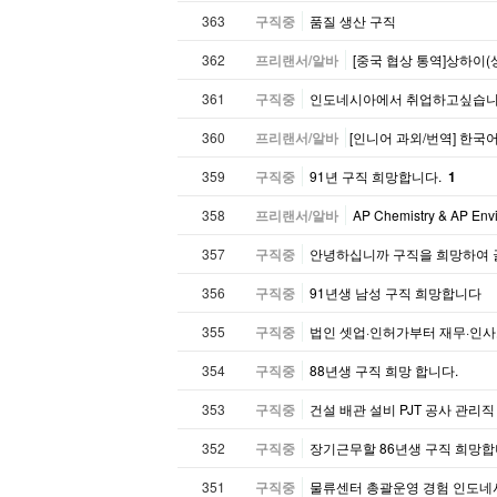
363
구직중
품질 생산 구직
362
프리랜서/알바
[중국 협상 통역]상하이(
361
구직중
인도네시아에서 취업하고싶습
360
프리랜서/알바
​[인니어 과외/번역] 한국
359
구직중
91년 구직 희망합니다.
1
358
프리랜서/알바
AP Chemistry & AP Env
357
구직중
안녕하십니까 구직을 희망하여 
356
구직중
91년생 남성 구직 희망합니다
355
구직중
법인 셋업·인허가부터 재무·인사노
354
구직중
88년생 구직 희망 합니다.
353
구직중
건설 배관 설비 PJT 공사 관리
352
구직중
장기근무할 86년생 구직 희망합
351
구직중
물류센터 총괄운영 경험 인도네