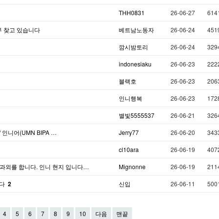
THH0831
26-06-27
614
무 찾고 있습니다
베트남노동자
26-06-24
451
깜시밤토리
26-06-24
329
indonesiaku
26-06-23
222
블랙호
26-06-23
206
인니행복
26-06-23
172
별빛5555537
26-06-21
326
 인니어(UMN BIPA …
Jerry77
26-06-20
343
cl10ara
26-06-19
407
과외를 합니다. 인니 현지 입니다…
Mignonne
26-06-19
211
니다
2
신입
26-06-11
500
4
5
6
7
8
9
10
다음
맨끝